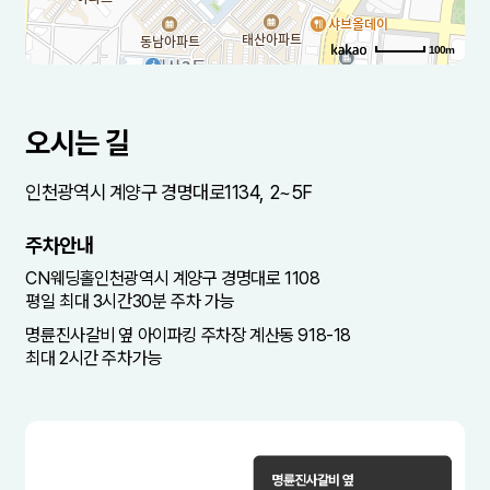
100m
로드뷰
길찾기
지도 크게 보기
주소
인천 계양구 경명대로 1134 2-5층
오시는 길
전화
032-544-7975
인천광역시 계양구 경명대로1134, 2~5F
주차안내
CN웨딩홀인천광역시 계양구 경명대로 1108
평일 최대 3시간30분 주차 가능
명륜진사갈비 옆 아이파킹 주차장 계산동 918-18
최대 2시간 주차가능