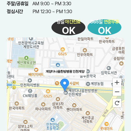
주말/공휴일
AM 9:00 ~ PM 3:30
점심시간
PM 12:30 ~ PM 1:30
평일
야간진료
365일
연중무휴
OK
OK
계양다나음한방병원 인천계양