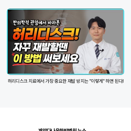
허리디스크 치료에서 가장 중요한 재발 방지는 "이렇게" 하면 된다!
"요
계양다나음한방병원 뉴스