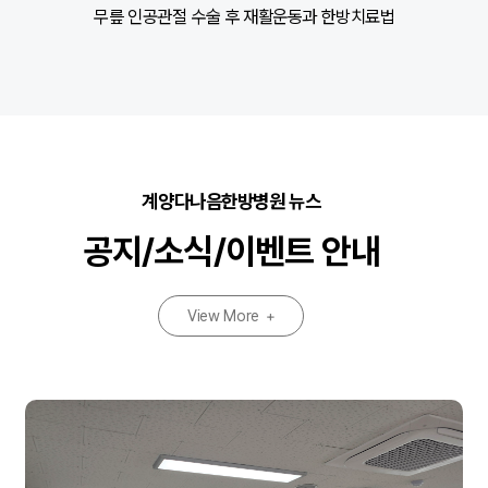
무릎 인공관절 수술 후 재활운동과 한방치료법
어
계양다나음한방병원 뉴스
공지/소식/이벤트 안내
View More
+