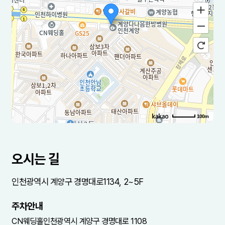
100m
로드뷰
길찾기
지도 크게 보기
주소
인천 계양구 경명대로 1134 2-5층
오시는 길
전화
032-544-7975
인천광역시 계양구 경명대로1134, 2~5F
주차안내
CN웨딩홀인천광역시 계양구 경명대로 1108