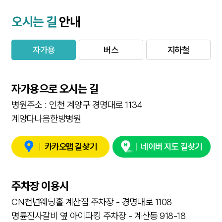
오시는 길
안내
자가용
버스
지하철
자가용으로 오시는 길
병원주소 : 인천 계양구 경명대로 1134
계양다나음한방병원
|
카카오맵 길찾기
|
네이버 지도 길찾기
주차장 이용시
CN천년웨딩홀 계산점 주차장 - 경명대로 1108
명륜진사갈비 옆 아이파킹 주차장 - 계산동 918-18