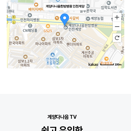
계양다나음한방병원 인천계양
100m
로드뷰
길찾기
지도 크게 보기
주소
인천 계양구 경명대로 1134 2-5층
전화
032-544-7975
계양다나음 TV
쉽고 유익한