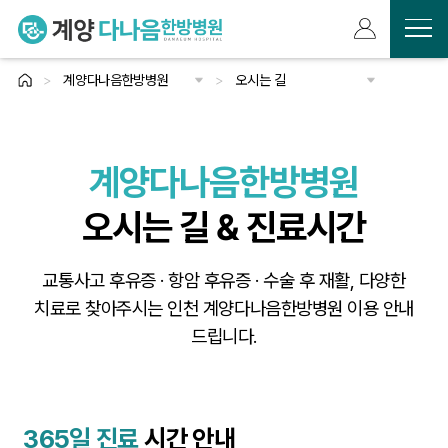
>
계양다나음한방병원
>
오시는 길
계양다나음한방병원
태반치료
교통사고/산재
수술후 재활
암면역치료·회복관리
척추 비수술
관절 비수술
특화 클리닉
선택할 이유
의료진
둘러보기
오시는 길
사례/후기
소식/이벤트
계양다나음한방병원
오시는 길 & 진료시간
교통사고 후유증 · 항암 후유증 · 수술 후 재활, 다양한
치료로 찾아주시는
인천 계양다나음한방병원 이용 안내
드립니다.
365일 진료
시간 안내