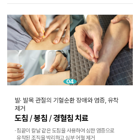
04
발· 발목 관절의 기혈순환 장애와 염증, 유착
제거
도침
/
봉침
/
경혈침 치료
·
침끝이 칼날 같은 도침을 사용하여 심한 염증으로
유착된
조직을 박리하고 심부 어혈 제거