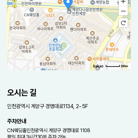
100m
로드뷰
길찾기
지도 크게 보기
주소
인천 계양구 경명대로 1134 2-5층
오시는 길
전화
032-544-7975
인천광역시 계양구 경명대로1134, 2~5F
주차안내
CN웨딩홀인천광역시 계양구 경명대로 1108
평일 최대 3시간30분 주차 가능