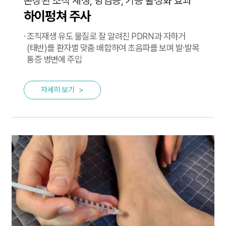
손상된 조직 재생, 항염증, 기능 활성화 효과
하이펑쳐 주사
·
조직재생 유도 물질로 잘 알려진 PDRN과
자하거
(태반)를 환자별 맞춤 배합하여 초음파를 보며
발·발목
통증 병변에 주입
자세히 보기
>