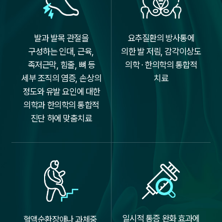
발과 발목 관절을
요추질환의 방사통에
구성하는 인대, 근육,
의한 발 저림,
감각이상도
족저근막, 힘줄,
뼈 등
의학 · 한의학의 통합적
세부 조직의 염증, 손상의
치료
정도와 유발 요인에 대한
의학과 한의학의 통합적
진단 하에 맞춤치료
일시적 통증 완화 효과에
혈액순환장애나 과체중,