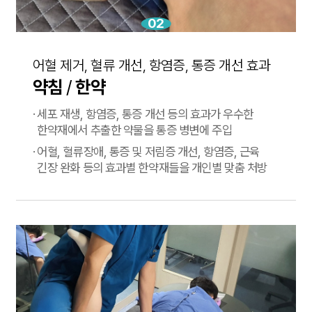
02
어혈 제거, 혈류 개선, 항염증, 통증 개선 효과
약침
/
한약
·
세포 재생, 항염증, 통증 개선 등의 효과가 우수한
한약재에서
추출한 약물을 통증 병변에 주입
·
어혈, 혈류장애, 통증 및 저림증 개선, 항염증, 근육
긴장 완화 등의
효과별 한약재들을 개인별 맞춤 처방