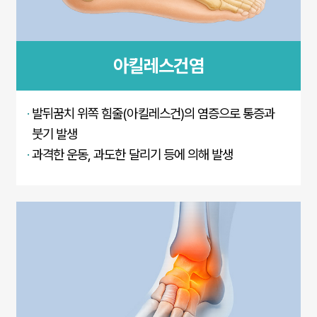
아킬레스건염
·
발뒤꿈치 위쪽 힘줄(아킬레스건)의 염증으로 통증과
붓기 발생
·
과격한 운동, 과도한 달리기 등에 의해 발생