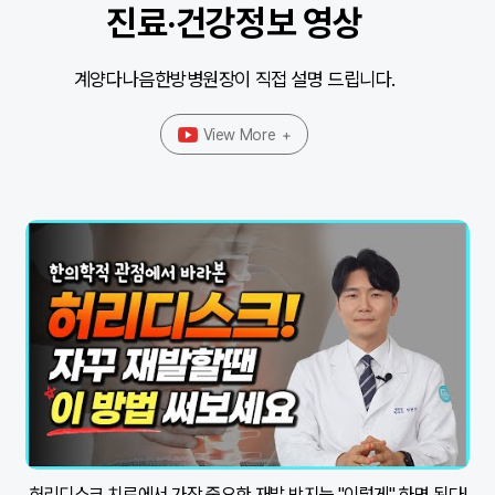
진료·건강정보 영상
계양다나음한방병원장이 직접 설명 드립니다.
View More
+
허리디스크 치료에서 가장 중요한 재발 방지는 "이렇게" 하면 된다!
"요