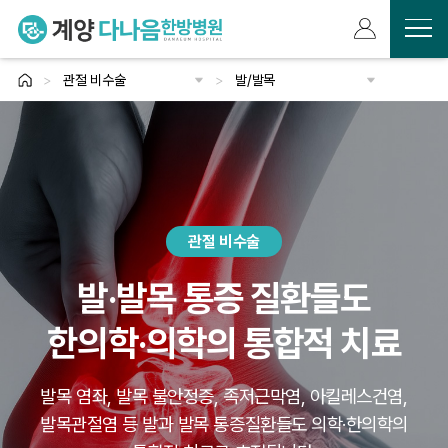
>
관절 비수술
>
발/발목
계양다나음한방병원
태반치료
교통사고/산재
수술후 재활
암면역치료·회복관리
척추 비수술
관절 비수술
특화 클리닉
무릎
어깨
손/팔꿈치
발/발목
고관절/허벅지
류마티스관절염
관절 비수술
발·발목 통증 질환들도
한의학·의학의 통합적 치료
발목 염좌, 발목 불안정증, 족저근막염, 아킬레스건염,
발목관절염 등
발과 발목 통증질환들도 의학·한의학의